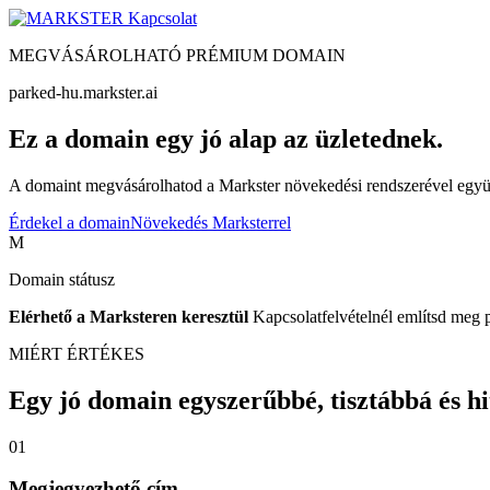
Kapcsolat
MEGVÁSÁROLHATÓ PRÉMIUM DOMAIN
parked-hu.markster.ai
Ez a domain egy jó alap az üzletednek.
A domaint megvásárolhatod a Markster növekedési rendszerével együtt
Érdekel a domain
Növekedés Marksterrel
M
Domain státusz
Elérhető a Marksteren keresztül
Kapcsolatfelvételnél említsd meg 
MIÉRT ÉRTÉKES
Egy jó domain egyszerűbbé, tisztábbá és hite
01
Megjegyezhető cím