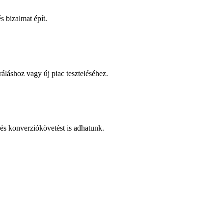
 bizalmat épít.
áláshoz vagy új piac teszteléséhez.
és konverziókövetést is adhatunk.