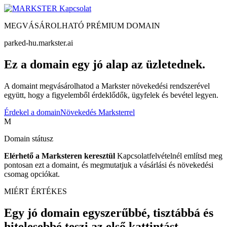
Kapcsolat
MEGVÁSÁROLHATÓ PRÉMIUM DOMAIN
parked-hu.markster.ai
Ez a domain egy jó alap az üzletednek.
A domaint megvásárolhatod a Markster növekedési rendszerével
együtt, hogy a figyelemből érdeklődők, ügyfelek és bevétel legyen.
Érdekel a domain
Növekedés Marksterrel
M
Domain státusz
Elérhető a Marksteren keresztül
Kapcsolatfelvételnél említsd meg
pontosan ezt a domaint, és megmutatjuk a vásárlási és növekedési
csomag opciókat.
MIÉRT ÉRTÉKES
Egy jó domain egyszerűbbé, tisztábbá és
hitelesebbé teszi az első kattintást.