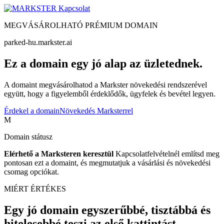
Kapcsolat
MEGVÁSÁROLHATÓ PRÉMIUM DOMAIN
parked-hu.markster.ai
Ez a domain egy jó alap az üzletednek.
A domaint megvásárolhatod a Markster növekedési rendszerével
együtt, hogy a figyelemből érdeklődők, ügyfelek és bevétel legyen.
Érdekel a domain
Növekedés Marksterrel
M
Domain státusz
Elérhető a Marksteren keresztül
Kapcsolatfelvételnél említsd meg
pontosan ezt a domaint, és megmutatjuk a vásárlási és növekedési
csomag opciókat.
MIÉRT ÉRTÉKES
Egy jó domain egyszerűbbé, tisztábbá és
hitelesebbé teszi az első kattintást.