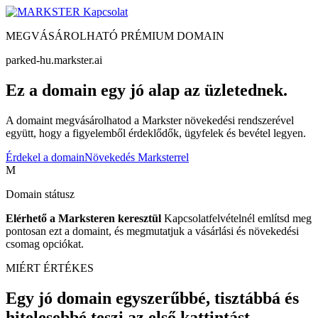
Kapcsolat
MEGVÁSÁROLHATÓ PRÉMIUM DOMAIN
parked-hu.markster.ai
Ez a domain egy jó alap az üzletednek.
A domaint megvásárolhatod a Markster növekedési rendszerével
együtt, hogy a figyelemből érdeklődők, ügyfelek és bevétel legyen.
Érdekel a domain
Növekedés Marksterrel
M
Domain státusz
Elérhető a Marksteren keresztül
Kapcsolatfelvételnél említsd meg
pontosan ezt a domaint, és megmutatjuk a vásárlási és növekedési
csomag opciókat.
MIÉRT ÉRTÉKES
Egy jó domain egyszerűbbé, tisztábbá és
hitelesebbé teszi az első kattintást.