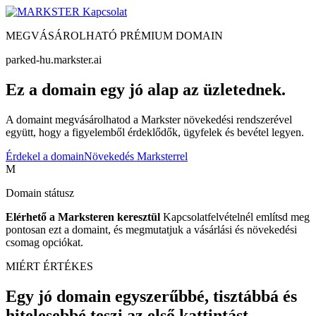
Kapcsolat
MEGVÁSÁROLHATÓ PRÉMIUM DOMAIN
parked-hu.markster.ai
Ez a domain egy jó alap az üzletednek.
A domaint megvásárolhatod a Markster növekedési rendszerével
együtt, hogy a figyelemből érdeklődők, ügyfelek és bevétel legyen.
Érdekel a domain
Növekedés Marksterrel
M
Domain státusz
Elérhető a Marksteren keresztül
Kapcsolatfelvételnél említsd meg
pontosan ezt a domaint, és megmutatjuk a vásárlási és növekedési
csomag opciókat.
MIÉRT ÉRTÉKES
Egy jó domain egyszerűbbé, tisztábbá és
hitelesebbé teszi az első kattintást.