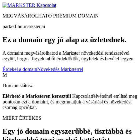
Kapcsolat
MEGVÁSÁROLHATÓ PRÉMIUM DOMAIN
parked-hu.markster.ai
Ez a domain egy jó alap az üzletednek.
A domaint megvásárolhatod a Markster növekedési rendszerével
együtt, hogy a figyelemből érdeklődők, ügyfelek és bevétel legyen.
Érdekel a domain
Növekedés Marksterrel
M
Domain státusz
Elérhető a Marksteren keresztül
Kapcsolatfelvételnél említsd meg
pontosan ezt a domaint, és megmutatjuk a vásárlási és növekedési
csomag opciókat.
MIÉRT ÉRTÉKES
Egy jó domain egyszerűbbé, tisztábbá és
hitelesebbé teszi az első kattintást.