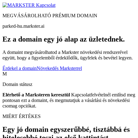
Kapcsolat
MEGVÁSÁROLHATÓ PRÉMIUM DOMAIN
parked-hu.markster.ai
Ez a domain egy jó alap az üzletednek.
A domaint megvásárolhatod a Markster növekedési rendszerével
együtt, hogy a figyelemből érdeklődők, ügyfelek és bevétel legyen.
Érdekel a domain
Növekedés Marksterrel
M
Domain státusz
Elérhető a Marksteren keresztül
Kapcsolatfelvételnél említsd meg
pontosan ezt a domaint, és megmutatjuk a vásárlási és növekedési
csomag opciókat.
MIÉRT ÉRTÉKES
Egy jó domain egyszerűbbé, tisztábbá és
hitelesebbé teszi az első kattintást.