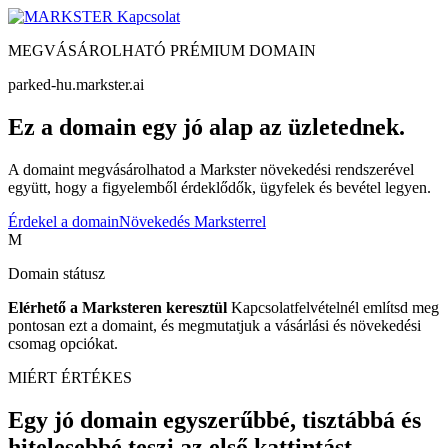
Kapcsolat
MEGVÁSÁROLHATÓ PRÉMIUM DOMAIN
parked-hu.markster.ai
Ez a domain egy jó alap az üzletednek.
A domaint megvásárolhatod a Markster növekedési rendszerével
együtt, hogy a figyelemből érdeklődők, ügyfelek és bevétel legyen.
Érdekel a domain
Növekedés Marksterrel
M
Domain státusz
Elérhető a Marksteren keresztül
Kapcsolatfelvételnél említsd meg
pontosan ezt a domaint, és megmutatjuk a vásárlási és növekedési
csomag opciókat.
MIÉRT ÉRTÉKES
Egy jó domain egyszerűbbé, tisztábbá és
hitelesebbé teszi az első kattintást.