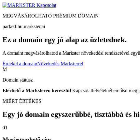
Kapcsolat
MEGVÁSÁROLHATÓ PRÉMIUM DOMAIN
parked-hu.markster.ai
Ez a domain egy jó alap az üzletednek.
A domaint megvásárolhatod a Markster növekedési rendszerével együtt
Érdekel a domain
Növekedés Marksterrel
M
Domain státusz
Elérhető a Marksteren keresztül
Kapcsolatfelvételnél említsd meg 
MIÉRT ÉRTÉKES
Egy jó domain egyszerűbbé, tisztábbá és hite
01
Megjegyezhető cím