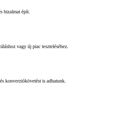
 bizalmat épít.
áláshoz vagy új piac teszteléséhez.
és konverziókövetést is adhatunk.