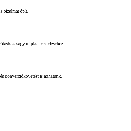
 bizalmat épít.
áláshoz vagy új piac teszteléséhez.
és konverziókövetést is adhatunk.