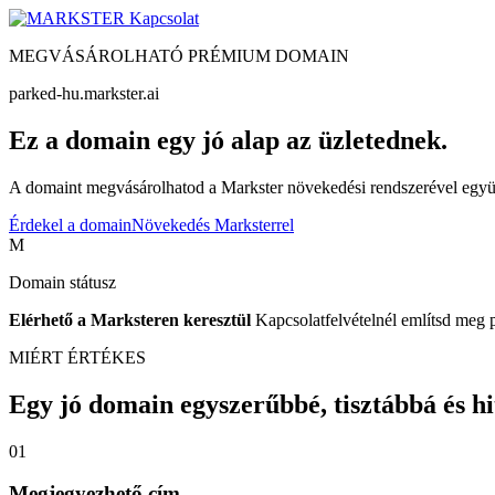
Kapcsolat
MEGVÁSÁROLHATÓ PRÉMIUM DOMAIN
parked-hu.markster.ai
Ez a domain egy jó alap az üzletednek.
A domaint megvásárolhatod a Markster növekedési rendszerével együtt
Érdekel a domain
Növekedés Marksterrel
M
Domain státusz
Elérhető a Marksteren keresztül
Kapcsolatfelvételnél említsd meg 
MIÉRT ÉRTÉKES
Egy jó domain egyszerűbbé, tisztábbá és hite
01
Megjegyezhető cím