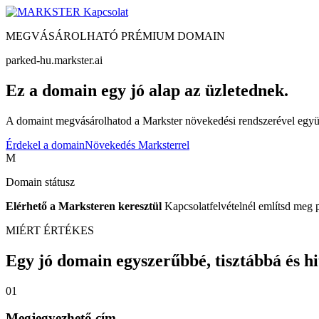
Kapcsolat
MEGVÁSÁROLHATÓ PRÉMIUM DOMAIN
parked-hu.markster.ai
Ez a domain egy jó alap az üzletednek.
A domaint megvásárolhatod a Markster növekedési rendszerével együtt
Érdekel a domain
Növekedés Marksterrel
M
Domain státusz
Elérhető a Marksteren keresztül
Kapcsolatfelvételnél említsd meg 
MIÉRT ÉRTÉKES
Egy jó domain egyszerűbbé, tisztábbá és hite
01
Megjegyezhető cím