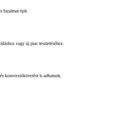
 bizalmat épít.
áláshoz vagy új piac teszteléséhez.
és konverziókövetést is adhatunk.