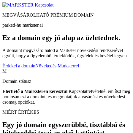
Kapcsolat
MEGVÁSÁROLHATÓ PRÉMIUM DOMAIN
parked-hu.markster.ai
Ez a domain egy jó alap az üzletednek.
A domaint megvásárolhatod a Markster növekedési rendszerével
együtt, hogy a figyelemből érdeklődők, ügyfelek és bevétel legyen.
Érdekel a domain
Növekedés Marksterrel
M
Domain státusz
Elérhető a Marksteren keresztül
Kapcsolatfelvételnél említsd meg
pontosan ezt a domaint, és megmutatjuk a vásárlási és növekedési
csomag opciókat.
MIÉRT ÉRTÉKES
Egy jó domain egyszerűbbé, tisztábbá és
hitelesebbé teszi az első kattintást.