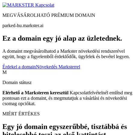
Kapcsolat
MEGVÁSÁROLHATÓ PRÉMIUM DOMAIN
parked-hu.markster.ai
Ez a domain egy jó alap az üzletednek.
A domaint megvásárolhatod a Markster növekedési rendszerével
együtt, hogy a figyelemből érdeklődők, ügyfelek és bevétel legyen.
Érdekel a domain
Növekedés Marksterrel
M
Domain státusz
Elérhető a Marksteren keresztül
Kapcsolatfelvételnél említsd meg
pontosan ezt a domaint, és megmutatjuk a vásárlási és növekedési
csomag opciókat.
MIÉRT ÉRTÉKES
Egy jó domain egyszerűbbé, tisztábbá és
hitelesebbé teszi az első kattintást.