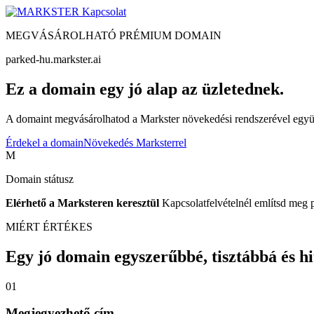
Kapcsolat
MEGVÁSÁROLHATÓ PRÉMIUM DOMAIN
parked-hu.markster.ai
Ez a domain egy jó alap az üzletednek.
A domaint megvásárolhatod a Markster növekedési rendszerével együtt
Érdekel a domain
Növekedés Marksterrel
M
Domain státusz
Elérhető a Marksteren keresztül
Kapcsolatfelvételnél említsd meg 
MIÉRT ÉRTÉKES
Egy jó domain egyszerűbbé, tisztábbá és hite
01
Megjegyezhető cím