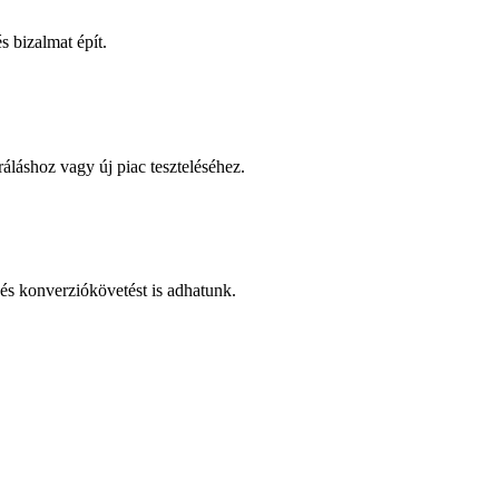
 bizalmat épít.
áláshoz vagy új piac teszteléséhez.
és konverziókövetést is adhatunk.