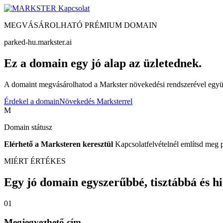
Kapcsolat
MEGVÁSÁROLHATÓ PRÉMIUM DOMAIN
parked-hu.markster.ai
Ez a domain egy jó alap az üzletednek.
A domaint megvásárolhatod a Markster növekedési rendszerével együtt
Érdekel a domain
Növekedés Marksterrel
M
Domain státusz
Elérhető a Marksteren keresztül
Kapcsolatfelvételnél említsd meg 
MIÉRT ÉRTÉKES
Egy jó domain egyszerűbbé, tisztábbá és hite
01
Megjegyezhető cím