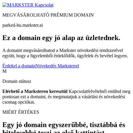
Kapcsolat
MEGVÁSÁROLHATÓ PRÉMIUM DOMAIN
parked-hu.markster.ai
Ez a domain egy jó alap az üzletednek.
A domaint megvásárolhatod a Markster növekedési rendszerével
együtt, hogy a figyelemből érdeklődők, ügyfelek és bevétel legyen.
Érdekel a domain
Növekedés Marksterrel
M
Domain státusz
Elérhető a Marksteren keresztül
Kapcsolatfelvételnél említsd meg
pontosan ezt a domaint, és megmutatjuk a vásárlási és növekedési
csomag opciókat.
MIÉRT ÉRTÉKES
Egy jó domain egyszerűbbé, tisztábbá és
hitelesebbé teszi az első kattintást.