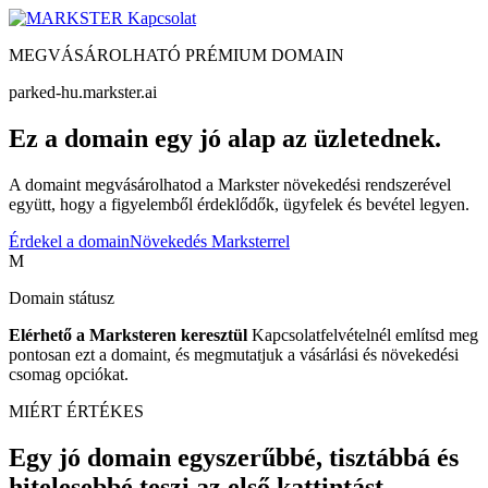
Kapcsolat
MEGVÁSÁROLHATÓ PRÉMIUM DOMAIN
parked-hu.markster.ai
Ez a domain egy jó alap az üzletednek.
A domaint megvásárolhatod a Markster növekedési rendszerével
együtt, hogy a figyelemből érdeklődők, ügyfelek és bevétel legyen.
Érdekel a domain
Növekedés Marksterrel
M
Domain státusz
Elérhető a Marksteren keresztül
Kapcsolatfelvételnél említsd meg
pontosan ezt a domaint, és megmutatjuk a vásárlási és növekedési
csomag opciókat.
MIÉRT ÉRTÉKES
Egy jó domain egyszerűbbé, tisztábbá és
hitelesebbé teszi az első kattintást.