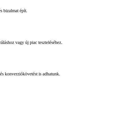
 bizalmat épít.
áláshoz vagy új piac teszteléséhez.
és konverziókövetést is adhatunk.