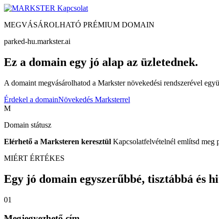
Kapcsolat
MEGVÁSÁROLHATÓ PRÉMIUM DOMAIN
parked-hu.markster.ai
Ez a domain egy jó alap az üzletednek.
A domaint megvásárolhatod a Markster növekedési rendszerével együtt
Érdekel a domain
Növekedés Marksterrel
M
Domain státusz
Elérhető a Marksteren keresztül
Kapcsolatfelvételnél említsd meg 
MIÉRT ÉRTÉKES
Egy jó domain egyszerűbbé, tisztábbá és hite
01
Megjegyezhető cím