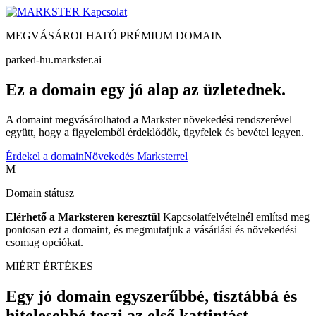
Kapcsolat
MEGVÁSÁROLHATÓ PRÉMIUM DOMAIN
parked-hu.markster.ai
Ez a domain egy jó alap az üzletednek.
A domaint megvásárolhatod a Markster növekedési rendszerével
együtt, hogy a figyelemből érdeklődők, ügyfelek és bevétel legyen.
Érdekel a domain
Növekedés Marksterrel
M
Domain státusz
Elérhető a Marksteren keresztül
Kapcsolatfelvételnél említsd meg
pontosan ezt a domaint, és megmutatjuk a vásárlási és növekedési
csomag opciókat.
MIÉRT ÉRTÉKES
Egy jó domain egyszerűbbé, tisztábbá és
hitelesebbé teszi az első kattintást.