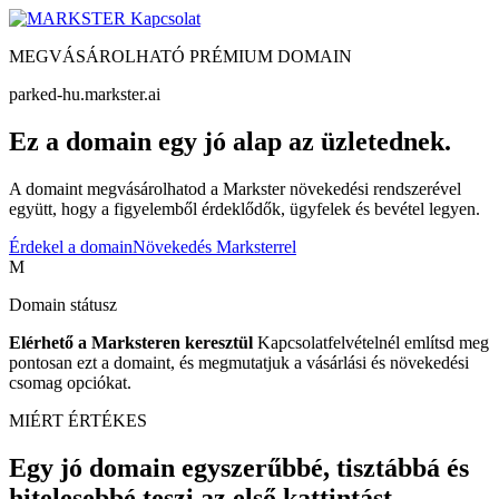
Kapcsolat
MEGVÁSÁROLHATÓ PRÉMIUM DOMAIN
parked-hu.markster.ai
Ez a domain egy jó alap az üzletednek.
A domaint megvásárolhatod a Markster növekedési rendszerével
együtt, hogy a figyelemből érdeklődők, ügyfelek és bevétel legyen.
Érdekel a domain
Növekedés Marksterrel
M
Domain státusz
Elérhető a Marksteren keresztül
Kapcsolatfelvételnél említsd meg
pontosan ezt a domaint, és megmutatjuk a vásárlási és növekedési
csomag opciókat.
MIÉRT ÉRTÉKES
Egy jó domain egyszerűbbé, tisztábbá és
hitelesebbé teszi az első kattintást.