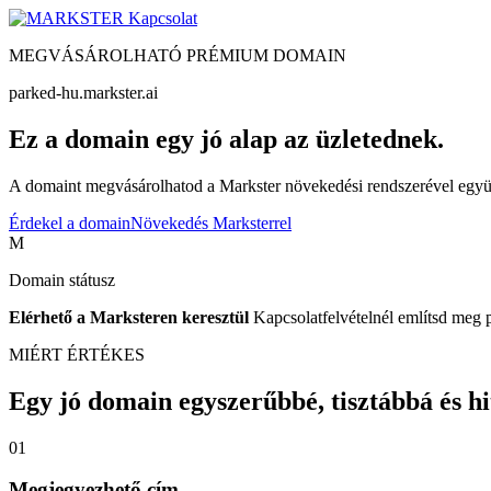
Kapcsolat
MEGVÁSÁROLHATÓ PRÉMIUM DOMAIN
parked-hu.markster.ai
Ez a domain egy jó alap az üzletednek.
A domaint megvásárolhatod a Markster növekedési rendszerével együtt
Érdekel a domain
Növekedés Marksterrel
M
Domain státusz
Elérhető a Marksteren keresztül
Kapcsolatfelvételnél említsd meg 
MIÉRT ÉRTÉKES
Egy jó domain egyszerűbbé, tisztábbá és hite
01
Megjegyezhető cím