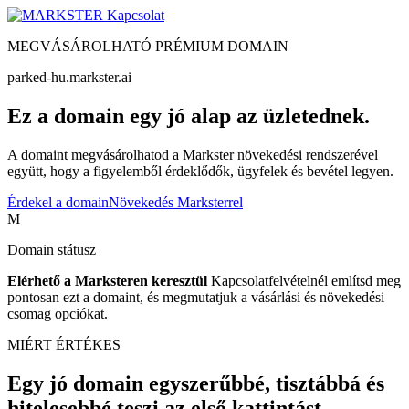
Kapcsolat
MEGVÁSÁROLHATÓ PRÉMIUM DOMAIN
parked-hu.markster.ai
Ez a domain egy jó alap az üzletednek.
A domaint megvásárolhatod a Markster növekedési rendszerével
együtt, hogy a figyelemből érdeklődők, ügyfelek és bevétel legyen.
Érdekel a domain
Növekedés Marksterrel
M
Domain státusz
Elérhető a Marksteren keresztül
Kapcsolatfelvételnél említsd meg
pontosan ezt a domaint, és megmutatjuk a vásárlási és növekedési
csomag opciókat.
MIÉRT ÉRTÉKES
Egy jó domain egyszerűbbé, tisztábbá és
hitelesebbé teszi az első kattintást.