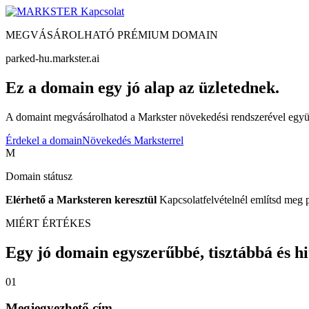
Kapcsolat
MEGVÁSÁROLHATÓ PRÉMIUM DOMAIN
parked-hu.markster.ai
Ez a domain egy jó alap az üzletednek.
A domaint megvásárolhatod a Markster növekedési rendszerével együtt
Érdekel a domain
Növekedés Marksterrel
M
Domain státusz
Elérhető a Marksteren keresztül
Kapcsolatfelvételnél említsd meg 
MIÉRT ÉRTÉKES
Egy jó domain egyszerűbbé, tisztábbá és hite
01
Megjegyezhető cím