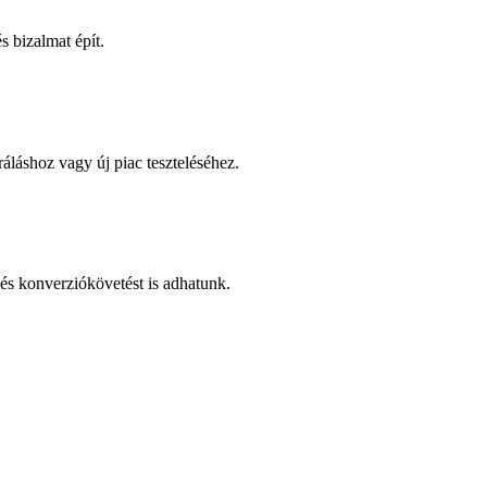
 bizalmat épít.
áláshoz vagy új piac teszteléséhez.
és konverziókövetést is adhatunk.