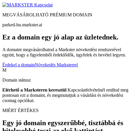
Kapcsolat
MEGVÁSÁROLHATÓ PRÉMIUM DOMAIN
parked-hu.markster.ai
Ez a domain egy jó alap az üzletednek.
A domaint megvásárolhatod a Markster növekedési rendszerével
együtt, hogy a figyelemből érdeklődők, ügyfelek és bevétel legyen.
Érdekel a domain
Növekedés Marksterrel
M
Domain státusz
Elérhető a Marksteren keresztül
Kapcsolatfelvételnél említsd meg
pontosan ezt a domaint, és megmutatjuk a vásárlási és növekedési
csomag opciókat.
MIÉRT ÉRTÉKES
Egy jó domain egyszerűbbé, tisztábbá és
hitelesebbé teszi az első kattintást.