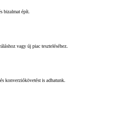
 bizalmat épít.
áláshoz vagy új piac teszteléséhez.
és konverziókövetést is adhatunk.