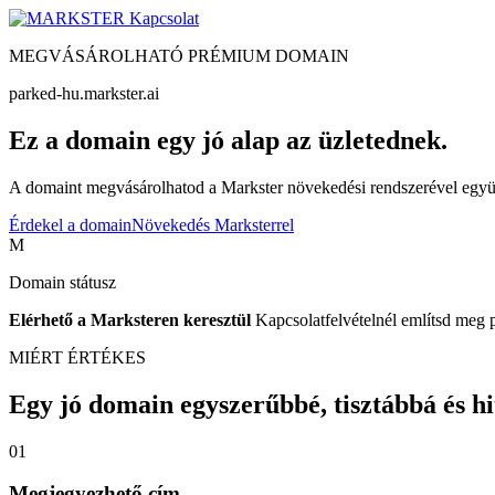
Kapcsolat
MEGVÁSÁROLHATÓ PRÉMIUM DOMAIN
parked-hu.markster.ai
Ez a domain egy jó alap az üzletednek.
A domaint megvásárolhatod a Markster növekedési rendszerével együtt
Érdekel a domain
Növekedés Marksterrel
M
Domain státusz
Elérhető a Marksteren keresztül
Kapcsolatfelvételnél említsd meg 
MIÉRT ÉRTÉKES
Egy jó domain egyszerűbbé, tisztábbá és hite
01
Megjegyezhető cím