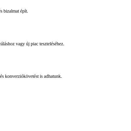
 bizalmat épít.
áláshoz vagy új piac teszteléséhez.
és konverziókövetést is adhatunk.