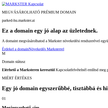
Kapcsolat
MEGVÁSÁROLHATÓ PRÉMIUM DOMAIN
parked-hu.markster.ai
Ez a domain egy jó alap az üzletednek.
A domaint megvásárolhatod a Markster növekedési rendszerével együtt
Érdekel a domain
Növekedés Marksterrel
M
Domain státusz
Elérhető a Marksteren keresztül
Kapcsolatfelvételnél említsd meg 
MIÉRT ÉRTÉKES
Egy jó domain egyszerűbbé, tisztábbá és hite
01
Megjegyezhető cím