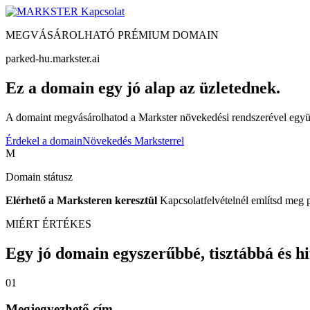
Kapcsolat
MEGVÁSÁROLHATÓ PRÉMIUM DOMAIN
parked-hu.markster.ai
Ez a domain egy jó alap az üzletednek.
A domaint megvásárolhatod a Markster növekedési rendszerével együtt
Érdekel a domain
Növekedés Marksterrel
M
Domain státusz
Elérhető a Marksteren keresztül
Kapcsolatfelvételnél említsd meg 
MIÉRT ÉRTÉKES
Egy jó domain egyszerűbbé, tisztábbá és hite
01
Megjegyezhető cím