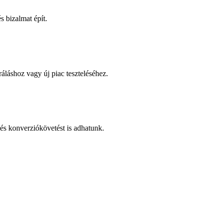
 bizalmat épít.
áláshoz vagy új piac teszteléséhez.
és konverziókövetést is adhatunk.