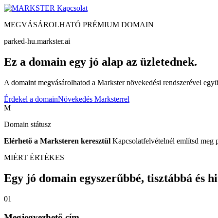
Kapcsolat
MEGVÁSÁROLHATÓ PRÉMIUM DOMAIN
parked-hu.markster.ai
Ez a domain egy jó alap az üzletednek.
A domaint megvásárolhatod a Markster növekedési rendszerével együtt
Érdekel a domain
Növekedés Marksterrel
M
Domain státusz
Elérhető a Marksteren keresztül
Kapcsolatfelvételnél említsd meg 
MIÉRT ÉRTÉKES
Egy jó domain egyszerűbbé, tisztábbá és hite
01
Megjegyezhető cím