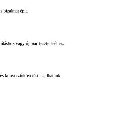
 bizalmat épít.
áláshoz vagy új piac teszteléséhez.
és konverziókövetést is adhatunk.