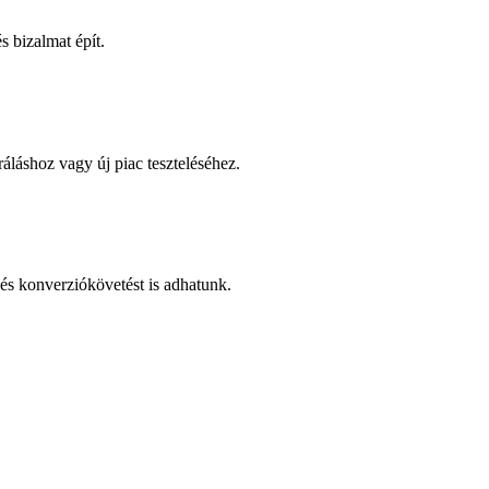
 bizalmat épít.
áláshoz vagy új piac teszteléséhez.
és konverziókövetést is adhatunk.