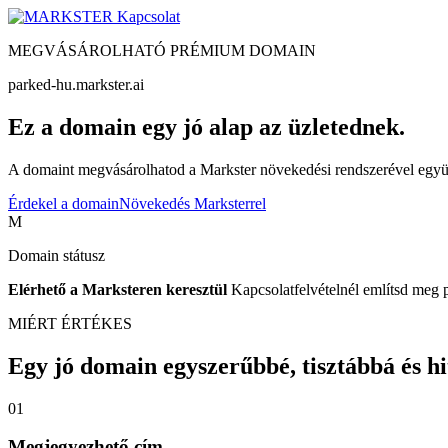
Kapcsolat
MEGVÁSÁROLHATÓ PRÉMIUM DOMAIN
parked-hu.markster.ai
Ez a domain egy jó alap az üzletednek.
A domaint megvásárolhatod a Markster növekedési rendszerével együtt
Érdekel a domain
Növekedés Marksterrel
M
Domain státusz
Elérhető a Marksteren keresztül
Kapcsolatfelvételnél említsd meg 
MIÉRT ÉRTÉKES
Egy jó domain egyszerűbbé, tisztábbá és hite
01
Megjegyezhető cím