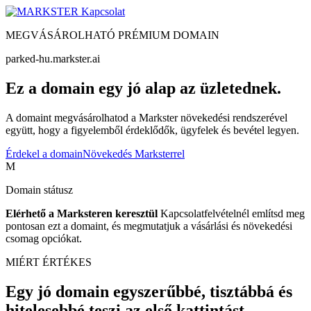
Kapcsolat
MEGVÁSÁROLHATÓ PRÉMIUM DOMAIN
parked-hu.markster.ai
Ez a domain egy jó alap az üzletednek.
A domaint megvásárolhatod a Markster növekedési rendszerével
együtt, hogy a figyelemből érdeklődők, ügyfelek és bevétel legyen.
Érdekel a domain
Növekedés Marksterrel
M
Domain státusz
Elérhető a Marksteren keresztül
Kapcsolatfelvételnél említsd meg
pontosan ezt a domaint, és megmutatjuk a vásárlási és növekedési
csomag opciókat.
MIÉRT ÉRTÉKES
Egy jó domain egyszerűbbé, tisztábbá és
hitelesebbé teszi az első kattintást.