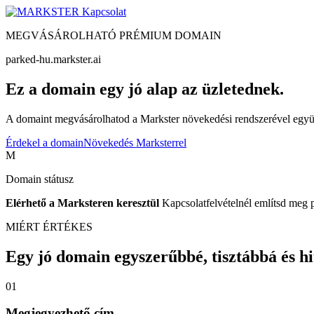
Kapcsolat
MEGVÁSÁROLHATÓ PRÉMIUM DOMAIN
parked-hu.markster.ai
Ez a domain egy jó alap az üzletednek.
A domaint megvásárolhatod a Markster növekedési rendszerével együtt
Érdekel a domain
Növekedés Marksterrel
M
Domain státusz
Elérhető a Marksteren keresztül
Kapcsolatfelvételnél említsd meg 
MIÉRT ÉRTÉKES
Egy jó domain egyszerűbbé, tisztábbá és hite
01
Megjegyezhető cím