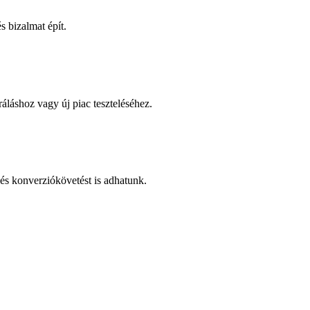
 bizalmat épít.
áláshoz vagy új piac teszteléséhez.
és konverziókövetést is adhatunk.