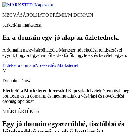
Kapcsolat
MEGVÁSÁROLHATÓ PRÉMIUM DOMAIN
parked-hu.markster.ai
Ez a domain egy jó alap az üzletednek.
A domaint megvásárolhatod a Markster növekedési rendszerével
együtt, hogy a figyelemből érdeklődők, ügyfelek és bevétel legyen.
Érdekel a domain
Növekedés Marksterrel
M
Domain státusz
Elérhető a Marksteren keresztül
Kapcsolatfelvételnél említsd meg
pontosan ezt a domaint, és megmutatjuk a vásárlási és növekedési
csomag opciókat.
MIÉRT ÉRTÉKES
Egy jó domain egyszerűbbé, tisztábbá és
hitelesebbé teszi az első kattintást.