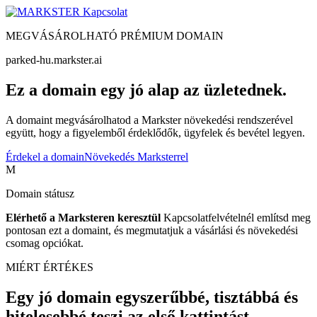
Kapcsolat
MEGVÁSÁROLHATÓ PRÉMIUM DOMAIN
parked-hu.markster.ai
Ez a domain egy jó alap az üzletednek.
A domaint megvásárolhatod a Markster növekedési rendszerével
együtt, hogy a figyelemből érdeklődők, ügyfelek és bevétel legyen.
Érdekel a domain
Növekedés Marksterrel
M
Domain státusz
Elérhető a Marksteren keresztül
Kapcsolatfelvételnél említsd meg
pontosan ezt a domaint, és megmutatjuk a vásárlási és növekedési
csomag opciókat.
MIÉRT ÉRTÉKES
Egy jó domain egyszerűbbé, tisztábbá és
hitelesebbé teszi az első kattintást.