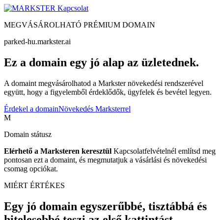
Kapcsolat
MEGVÁSÁROLHATÓ PRÉMIUM DOMAIN
parked-hu.markster.ai
Ez a domain egy jó alap az üzletednek.
A domaint megvásárolhatod a Markster növekedési rendszerével
együtt, hogy a figyelemből érdeklődők, ügyfelek és bevétel legyen.
Érdekel a domain
Növekedés Marksterrel
M
Domain státusz
Elérhető a Marksteren keresztül
Kapcsolatfelvételnél említsd meg
pontosan ezt a domaint, és megmutatjuk a vásárlási és növekedési
csomag opciókat.
MIÉRT ÉRTÉKES
Egy jó domain egyszerűbbé, tisztábbá és
hitelesebbé teszi az első kattintást.