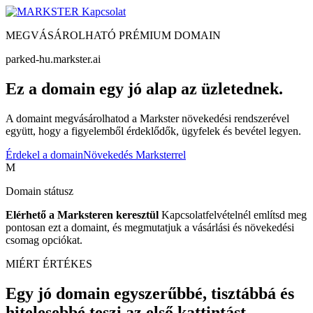
Kapcsolat
MEGVÁSÁROLHATÓ PRÉMIUM DOMAIN
parked-hu.markster.ai
Ez a domain egy jó alap az üzletednek.
A domaint megvásárolhatod a Markster növekedési rendszerével
együtt, hogy a figyelemből érdeklődők, ügyfelek és bevétel legyen.
Érdekel a domain
Növekedés Marksterrel
M
Domain státusz
Elérhető a Marksteren keresztül
Kapcsolatfelvételnél említsd meg
pontosan ezt a domaint, és megmutatjuk a vásárlási és növekedési
csomag opciókat.
MIÉRT ÉRTÉKES
Egy jó domain egyszerűbbé, tisztábbá és
hitelesebbé teszi az első kattintást.