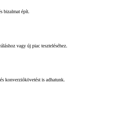
 bizalmat épít.
áláshoz vagy új piac teszteléséhez.
és konverziókövetést is adhatunk.