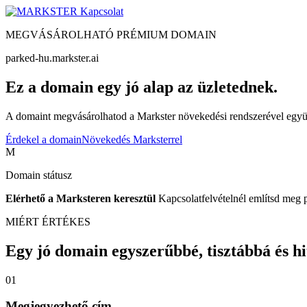
Kapcsolat
MEGVÁSÁROLHATÓ PRÉMIUM DOMAIN
parked-hu.markster.ai
Ez a domain egy jó alap az üzletednek.
A domaint megvásárolhatod a Markster növekedési rendszerével együtt
Érdekel a domain
Növekedés Marksterrel
M
Domain státusz
Elérhető a Marksteren keresztül
Kapcsolatfelvételnél említsd meg 
MIÉRT ÉRTÉKES
Egy jó domain egyszerűbbé, tisztábbá és hite
01
Megjegyezhető cím