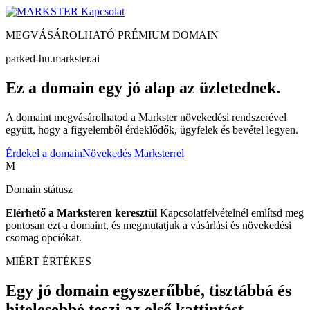
Kapcsolat
MEGVÁSÁROLHATÓ PRÉMIUM DOMAIN
parked-hu.markster.ai
Ez a domain egy jó alap az üzletednek.
A domaint megvásárolhatod a Markster növekedési rendszerével
együtt, hogy a figyelemből érdeklődők, ügyfelek és bevétel legyen.
Érdekel a domain
Növekedés Marksterrel
M
Domain státusz
Elérhető a Marksteren keresztül
Kapcsolatfelvételnél említsd meg
pontosan ezt a domaint, és megmutatjuk a vásárlási és növekedési
csomag opciókat.
MIÉRT ÉRTÉKES
Egy jó domain egyszerűbbé, tisztábbá és
hitelesebbé teszi az első kattintást.