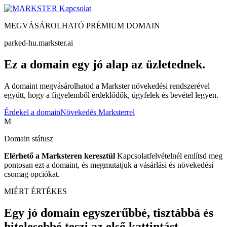
Kapcsolat
MEGVÁSÁROLHATÓ PRÉMIUM DOMAIN
parked-hu.markster.ai
Ez a domain egy jó alap az üzletednek.
A domaint megvásárolhatod a Markster növekedési rendszerével
együtt, hogy a figyelemből érdeklődők, ügyfelek és bevétel legyen.
Érdekel a domain
Növekedés Marksterrel
M
Domain státusz
Elérhető a Marksteren keresztül
Kapcsolatfelvételnél említsd meg
pontosan ezt a domaint, és megmutatjuk a vásárlási és növekedési
csomag opciókat.
MIÉRT ÉRTÉKES
Egy jó domain egyszerűbbé, tisztábbá és
hitelesebbé teszi az első kattintást.