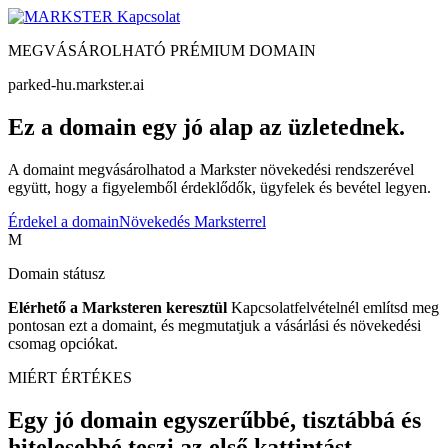
Kapcsolat
MEGVÁSÁROLHATÓ PRÉMIUM DOMAIN
parked-hu.markster.ai
Ez a domain egy jó alap az üzletednek.
A domaint megvásárolhatod a Markster növekedési rendszerével
együtt, hogy a figyelemből érdeklődők, ügyfelek és bevétel legyen.
Érdekel a domain
Növekedés Marksterrel
M
Domain státusz
Elérhető a Marksteren keresztül
Kapcsolatfelvételnél említsd meg
pontosan ezt a domaint, és megmutatjuk a vásárlási és növekedési
csomag opciókat.
MIÉRT ÉRTÉKES
Egy jó domain egyszerűbbé, tisztábbá és
hitelesebbé teszi az első kattintást.