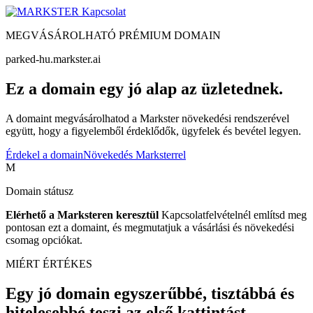
Kapcsolat
MEGVÁSÁROLHATÓ PRÉMIUM DOMAIN
parked-hu.markster.ai
Ez a domain egy jó alap az üzletednek.
A domaint megvásárolhatod a Markster növekedési rendszerével
együtt, hogy a figyelemből érdeklődők, ügyfelek és bevétel legyen.
Érdekel a domain
Növekedés Marksterrel
M
Domain státusz
Elérhető a Marksteren keresztül
Kapcsolatfelvételnél említsd meg
pontosan ezt a domaint, és megmutatjuk a vásárlási és növekedési
csomag opciókat.
MIÉRT ÉRTÉKES
Egy jó domain egyszerűbbé, tisztábbá és
hitelesebbé teszi az első kattintást.