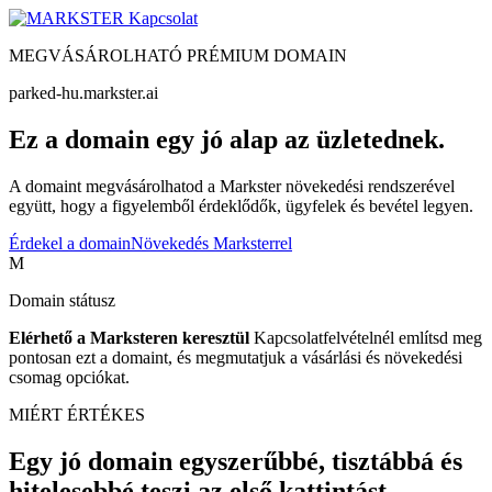
Kapcsolat
MEGVÁSÁROLHATÓ PRÉMIUM DOMAIN
parked-hu.markster.ai
Ez a domain egy jó alap az üzletednek.
A domaint megvásárolhatod a Markster növekedési rendszerével
együtt, hogy a figyelemből érdeklődők, ügyfelek és bevétel legyen.
Érdekel a domain
Növekedés Marksterrel
M
Domain státusz
Elérhető a Marksteren keresztül
Kapcsolatfelvételnél említsd meg
pontosan ezt a domaint, és megmutatjuk a vásárlási és növekedési
csomag opciókat.
MIÉRT ÉRTÉKES
Egy jó domain egyszerűbbé, tisztábbá és
hitelesebbé teszi az első kattintást.