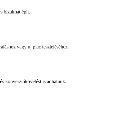
 bizalmat épít.
áláshoz vagy új piac teszteléséhez.
és konverziókövetést is adhatunk.