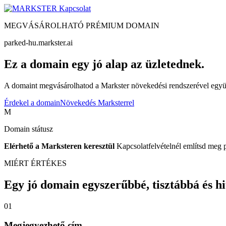
Kapcsolat
MEGVÁSÁROLHATÓ PRÉMIUM DOMAIN
parked-hu.markster.ai
Ez a domain egy jó alap az üzletednek.
A domaint megvásárolhatod a Markster növekedési rendszerével együtt
Érdekel a domain
Növekedés Marksterrel
M
Domain státusz
Elérhető a Marksteren keresztül
Kapcsolatfelvételnél említsd meg 
MIÉRT ÉRTÉKES
Egy jó domain egyszerűbbé, tisztábbá és hite
01
Megjegyezhető cím