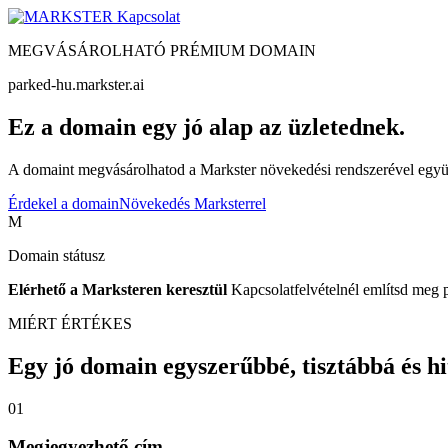
Kapcsolat
MEGVÁSÁROLHATÓ PRÉMIUM DOMAIN
parked-hu.markster.ai
Ez a domain egy jó alap az üzletednek.
A domaint megvásárolhatod a Markster növekedési rendszerével együtt
Érdekel a domain
Növekedés Marksterrel
M
Domain státusz
Elérhető a Marksteren keresztül
Kapcsolatfelvételnél említsd meg 
MIÉRT ÉRTÉKES
Egy jó domain egyszerűbbé, tisztábbá és hite
01
Megjegyezhető cím