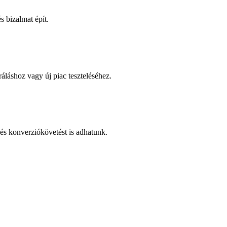
 bizalmat épít.
áláshoz vagy új piac teszteléséhez.
és konverziókövetést is adhatunk.