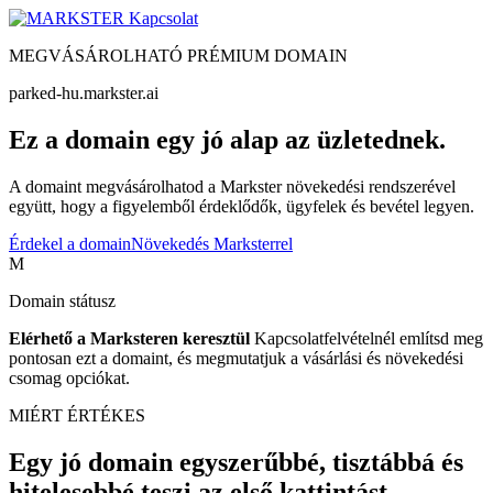
Kapcsolat
MEGVÁSÁROLHATÓ PRÉMIUM DOMAIN
parked-hu.markster.ai
Ez a domain egy jó alap az üzletednek.
A domaint megvásárolhatod a Markster növekedési rendszerével
együtt, hogy a figyelemből érdeklődők, ügyfelek és bevétel legyen.
Érdekel a domain
Növekedés Marksterrel
M
Domain státusz
Elérhető a Marksteren keresztül
Kapcsolatfelvételnél említsd meg
pontosan ezt a domaint, és megmutatjuk a vásárlási és növekedési
csomag opciókat.
MIÉRT ÉRTÉKES
Egy jó domain egyszerűbbé, tisztábbá és
hitelesebbé teszi az első kattintást.