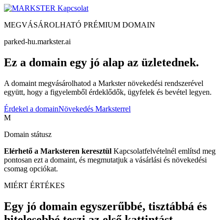
Kapcsolat
MEGVÁSÁROLHATÓ PRÉMIUM DOMAIN
parked-hu.markster.ai
Ez a domain egy jó alap az üzletednek.
A domaint megvásárolhatod a Markster növekedési rendszerével
együtt, hogy a figyelemből érdeklődők, ügyfelek és bevétel legyen.
Érdekel a domain
Növekedés Marksterrel
M
Domain státusz
Elérhető a Marksteren keresztül
Kapcsolatfelvételnél említsd meg
pontosan ezt a domaint, és megmutatjuk a vásárlási és növekedési
csomag opciókat.
MIÉRT ÉRTÉKES
Egy jó domain egyszerűbbé, tisztábbá és
hitelesebbé teszi az első kattintást.