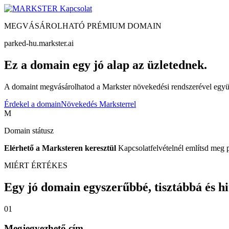
Kapcsolat
MEGVÁSÁROLHATÓ PRÉMIUM DOMAIN
parked-hu.markster.ai
Ez a domain egy jó alap az üzletednek.
A domaint megvásárolhatod a Markster növekedési rendszerével együtt
Érdekel a domain
Növekedés Marksterrel
M
Domain státusz
Elérhető a Marksteren keresztül
Kapcsolatfelvételnél említsd meg 
MIÉRT ÉRTÉKES
Egy jó domain egyszerűbbé, tisztábbá és hite
01
Megjegyezhető cím