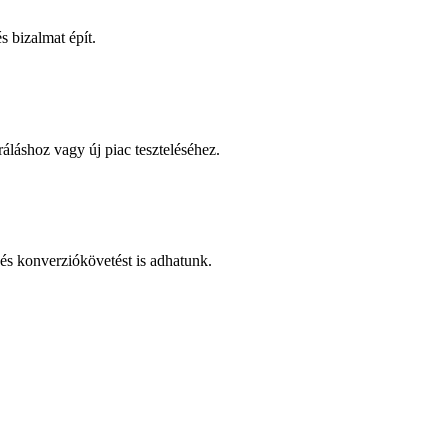
 bizalmat épít.
áláshoz vagy új piac teszteléséhez.
és konverziókövetést is adhatunk.