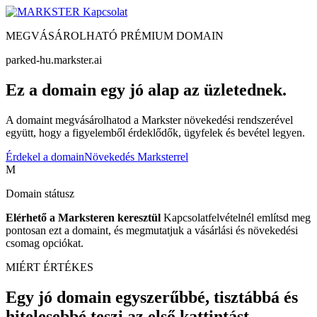
Kapcsolat
MEGVÁSÁROLHATÓ PRÉMIUM DOMAIN
parked-hu.markster.ai
Ez a domain egy jó alap az üzletednek.
A domaint megvásárolhatod a Markster növekedési rendszerével
együtt, hogy a figyelemből érdeklődők, ügyfelek és bevétel legyen.
Érdekel a domain
Növekedés Marksterrel
M
Domain státusz
Elérhető a Marksteren keresztül
Kapcsolatfelvételnél említsd meg
pontosan ezt a domaint, és megmutatjuk a vásárlási és növekedési
csomag opciókat.
MIÉRT ÉRTÉKES
Egy jó domain egyszerűbbé, tisztábbá és
hitelesebbé teszi az első kattintást.