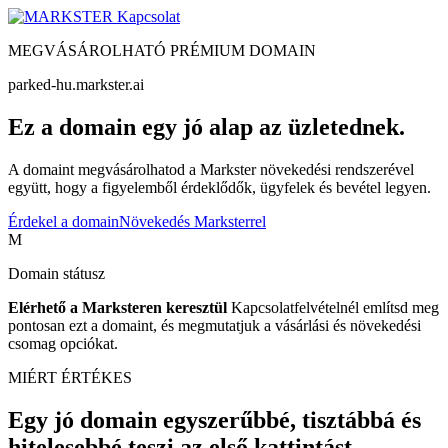
Kapcsolat
MEGVÁSÁROLHATÓ PRÉMIUM DOMAIN
parked-hu.markster.ai
Ez a domain egy jó alap az üzletednek.
A domaint megvásárolhatod a Markster növekedési rendszerével
együtt, hogy a figyelemből érdeklődők, ügyfelek és bevétel legyen.
Érdekel a domain
Növekedés Marksterrel
M
Domain státusz
Elérhető a Marksteren keresztül
Kapcsolatfelvételnél említsd meg
pontosan ezt a domaint, és megmutatjuk a vásárlási és növekedési
csomag opciókat.
MIÉRT ÉRTÉKES
Egy jó domain egyszerűbbé, tisztábbá és
hitelesebbé teszi az első kattintást.