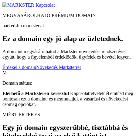
Kapcsolat
MEGVÁSÁROLHATÓ PRÉMIUM DOMAIN
parked-hu.markster.ai
Ez a domain egy jó alap az üzletednek.
A domaint megvásárolhatod a Markster növekedési rendszerével
együtt, hogy a figyelemből érdeklődők, ügyfelek és bevétel legyen.
Érdekel a domain
Növekedés Marksterrel
M
Domain státusz
Elérhető a Marksteren keresztül
Kapcsolatfelvételnél említsd meg
pontosan ezt a domaint, és megmutatjuk a vásárlási és növekedési
csomag opciókat.
MIÉRT ÉRTÉKES
Egy jó domain egyszerűbbé, tisztábbá és
hitelesebbé teszi az első kattintást.