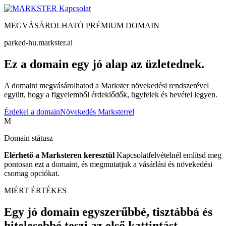
Kapcsolat
MEGVÁSÁROLHATÓ PRÉMIUM DOMAIN
parked-hu.markster.ai
Ez a domain egy jó alap az üzletednek.
A domaint megvásárolhatod a Markster növekedési rendszerével
együtt, hogy a figyelemből érdeklődők, ügyfelek és bevétel legyen.
Érdekel a domain
Növekedés Marksterrel
M
Domain státusz
Elérhető a Marksteren keresztül
Kapcsolatfelvételnél említsd meg
pontosan ezt a domaint, és megmutatjuk a vásárlási és növekedési
csomag opciókat.
MIÉRT ÉRTÉKES
Egy jó domain egyszerűbbé, tisztábbá és
hitelesebbé teszi az első kattintást.